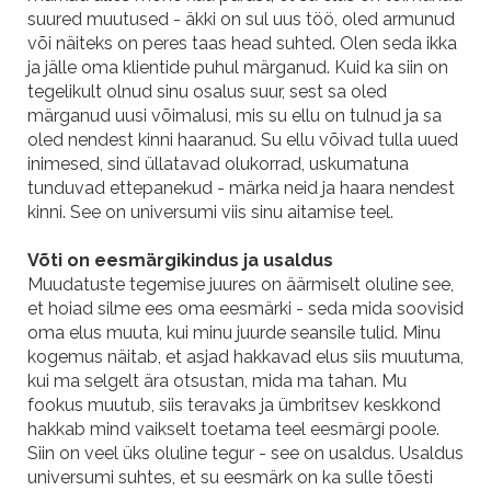
suured muutused - äkki on sul uus töö, oled armunud
või näiteks on peres taas head suhted. Olen seda ikka
ja jälle oma klientide puhul märganud. Kuid ka siin on
tegelikult olnud sinu osalus suur, sest sa oled
märganud uusi võimalusi, mis su ellu on tulnud ja sa
oled nendest kinni haaranud. Su ellu võivad tulla uued
inimesed, sind üllatavad olukorrad, uskumatuna
tunduvad ettepanekud - märka neid ja haara nendest
kinni. See on universumi viis sinu aitamise teel.
Võti on eesmärgikindus ja usaldus
Muudatuste tegemise juures on äärmiselt oluline see,
et hoiad silme ees oma eesmärki - seda mida soovisid
oma elus muuta, kui minu juurde seansile tulid. Minu
kogemus näitab, et asjad hakkavad elus siis muutuma,
kui ma selgelt ära otsustan, mida ma tahan. Mu
fookus muutub, siis teravaks ja ümbritsev keskkond
hakkab mind vaikselt toetama teel eesmärgi poole.
Siin on veel üks oluline tegur - see on usaldus. Usaldus
universumi suhtes, et su eesmärk on ka sulle tõesti