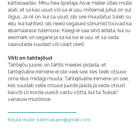
kättesaadav. Minu hea õpetaja Aivar Haller ütles mulle
alati, et sa kas usud või sa ei usu, mõlemal juhul on sul
õigus. Ja nii on, kui sa usud, siis see muudatus tuleb su
ellu, kui kahtled, siis need segased sõnumid toovad ka
ebamäärase tulemuse. Keegi ei saa sind aidata, kui su
eesmärk on segane ja sa ka ise ei usu, et sa seda
saavutada suudad või väärt oled.
Võti on tahtejõud
Tahtejõu juures on tähtis meeles pidada, et
tahtejõuline inimene ei ole veel see, kes teeb otsuse
oma elus midagi muuta. Tahtejõuline inimene on see,
kes suudab selle otsuse juurde jääda ja seda otsust
kasvõi 10 korda uuesti vastu võtta, kui ta "kukub"
vanasse mustrisse.
Kirjuta mulle: katrin.alujev@gmail.com