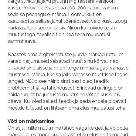
valge suhkur ja jahu pruuni ning täistera versiooni
vastu. Proovi päevas süüa 100-200 kalorit vähem,
seda sa peaaegu ei märka. Loomulikult on
kaalukaotus sellisel juhul tõenäoliselt vaid kuskil 200g
nädalas, kuid see on püsiv. Nii on ka kõikide teiste
muutustega, tavaliselt on hea teha muudatusi
sammhaaval.
Naastes oma argitoimetuste juurde märkad ruttu, et
vanad harjumused seisavad truult sinu kõrval, nad
piiravad sind sisse ja nii on kerge minna tagasi vanasse
mustrisse. Märka, kus sa jälle vanasse mustrisse tagasi
langed. Nüüd see häirib sind, sest oled teadlik
probleemist ja ka lahendusest. Erinevad uuringud on
näidanud, et harjumuste muutmine võtab kuskil 28
päeva. Kui oled sellest teadlik ja seda endale pidevalt
meelde tuletad, on lihtsam oma elus muudatusi teha.
Võti on märkamine
On asju, mille muutmine läheb väga kergelt ja võibolla
märkad alles mõne kuu pärast, et su elus on toimunud