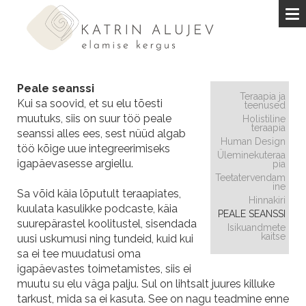
Peale seanssi
Teraapia ja
Kui sa soovid, et su elu tõesti
teenused
muutuks, siis on suur töö peale
Holistiline
teraapia
seanssi alles ees, sest nüüd algab
Human Design
töö kõige uue integreerimiseks
Üleminekuteraa
igapäevasesse argiellu.
pia
Teetatervendam
ine
Sa võid käia lõputult teraapiates,
Hinnakiri
kuulata kasulikke podcaste, käia
PEALE SEANSSI
suurepärastel koolitustel, sisendada
Isikuandmete
kaitse
uusi uskumusi ning tundeid, kuid kui
sa ei tee muudatusi oma
igapäevastes toimetamistes, siis ei
muutu su elu väga palju. Sul on lihtsalt juures killuke
tarkust, mida sa ei kasuta. See on nagu teadmine enne