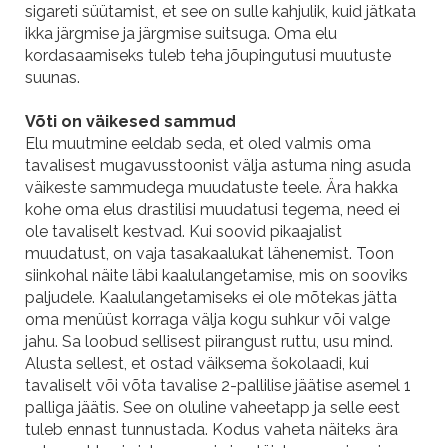
sigareti süütamist, et see on sulle kahjulik, kuid jätkata
ikka järgmise ja järgmise suitsuga. Oma elu
kordasaamiseks tuleb teha jõupingutusi muutuste
suunas.
Võti on väikesed sammud
Elu muutmine eeldab seda, et oled valmis oma
tavalisest mugavusstoonist välja astuma ning asuda
väikeste sammudega muudatuste teele. Ära hakka
kohe oma elus drastilisi muudatusi tegema, need ei
ole tavaliselt kestvad. Kui soovid pikaajalist
muudatust, on vaja tasakaalukat lähenemist. Toon
siinkohal näite läbi kaalulangetamise, mis on sooviks
paljudele. Kaalulangetamiseks ei ole mõtekas jätta
oma menüüst korraga välja kogu suhkur või valge
jahu. Sa loobud sellisest piirangust ruttu, usu mind.
Alusta sellest, et ostad väiksema šokolaadi, kui
tavaliselt või võta tavalise 2-pallilise jäätise asemel 1
palliga jäätis. See on oluline vaheetapp ja selle eest
tuleb ennast tunnustada. Kodus vaheta näiteks ära