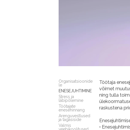
Organisatsioonide
Töötaja enesej
le
võimet muutus
ENESEJUHTIMINE
ning tulla toi
Stress ja
läbipõlemine
ülekoormatuse,
Töötajate
raskustena pri
enesehinnang
Arenguvestlused
ja tagasiside
Enesejuhtimise
Valmis
• Enesejuhtim
veebikoolitused