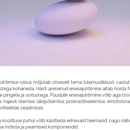
uhtimise oskus mõjutab otseselt tema tulemuslikkust, vastutu
tega kohaneda. Hästi arenenud enesejuhtimine aitab
hoida fo
me pingete ja ootustega. Puudulik enesejuhtimine võib aga töö
 hajevil olemise, läbipõlemise, prokrastineerimise, emotsiona
oriteetide seadmises.
 koolituse puhul võib käsitleda erinevaid teemasid, nagu näit
ise mõiste ja peamised komponendid