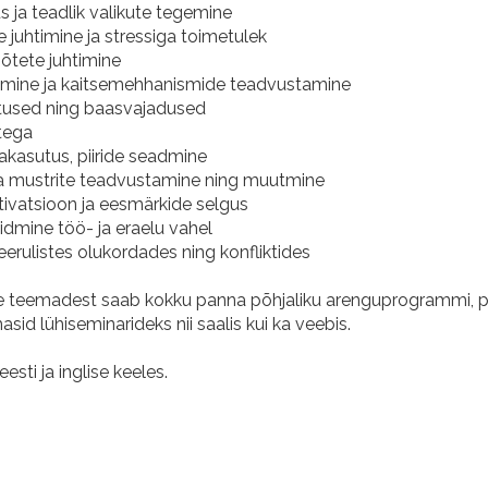
tus ja teadlik valikute tegemine
 juhtimine ja stressiga toimetulek
õtete juhtimine
timine ja kaitsemehhanismide teadvustamine
ärtused ning baasvajadused
tega
iakasutus, piiride seadmine
ja mustrite teadvustamine ning muutmine
tivatsioon ja eesmärkide selgus
idmine töö- ja eraelu vahel
eerulistes olukordades ning konfliktides
e teemadest saab kokku panna põhjaliku arenguprogrammi, p
sid lühiseminarideks nii saalis kui ka veebis.
eesti ja inglise keeles.