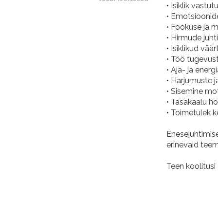
• Isiklik vastu
• Emotsioonide
• Fookuse ja m
• Hirmude juh
• Isiklikud vä
• Töö tugevus
• Aja- ja energ
• Harjumuste 
• Sisemine mo
• Tasakaalu ho
• Toimetulek k
Enesejuhtimis
erinevaid teema
Teen koolitusi 