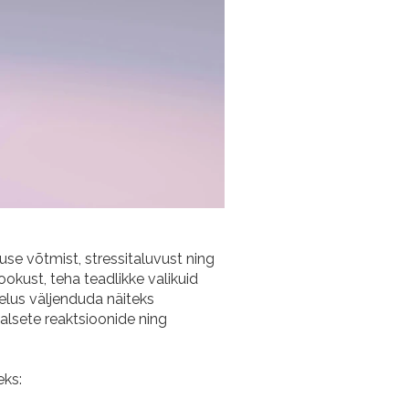
se võtmist, stressitaluvust ning
okust, teha teadlikke valikuid
elus väljenduda näiteks
alsete reaktsioonide ning
eks: